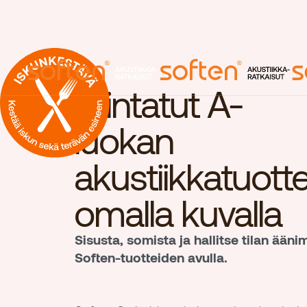
Printatut A-
luokan
Etusivu
akustiikkatuott
Akustiikka
omalla kuvalla
Ajankohtaist
Sisusta, somista ja hallitse tilan ään
Meistä
Soften-tuotteiden avulla.
Yhteystiedot