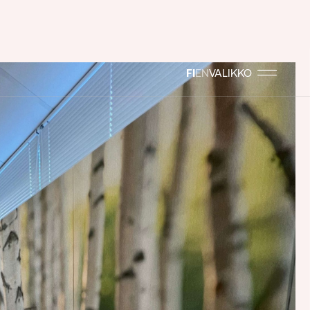
FI
EN
VALIKKO
et
a -akustiikkapaneelit
lit
stot
et