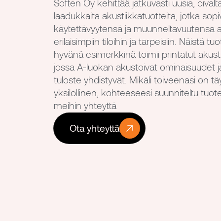
Soften Oy kehittää jatkuvasti uusia, oivalta
laadukkaita akustiikkatuotteita, jotka sopi
käytettävyytensä ja muunneltavuutensa a
erilaisimpiin tiloihin ja tarpeisiin. Näistä 
hyvänä esimerkkinä toimii printatut akusti
jossa A-luokan akustoivat ominaisuudet j
tuloste yhdistyvät. Mikäli toiveenasi on tä
yksilöllinen, kohteeseesi suunniteltu tuot
meihin yhteyttä
Ota yhteyttä