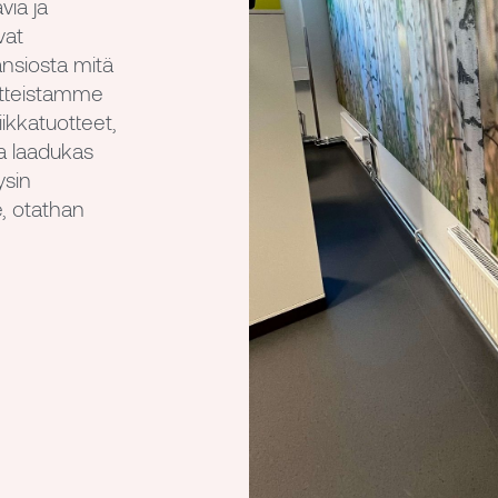
Räätälöidyt 
via ja
vat
Alihankinta
nsiosta mitä
tuotteistamme
ikkatuotteet,
a laadukas
ysin
e, otathan