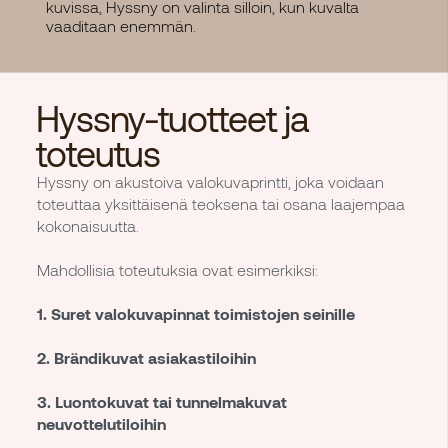
kuvissa, Hyssny on valinta silloin, kun kuvalta
vaaditaan enemmän.
Hyssny-tuotteet ja
toteutus
Hyssny on akustoiva valokuvaprintti, joka voidaan
toteuttaa yksittäisenä teoksena tai osana laajempaa
kokonaisuutta.
Mahdollisia toteutuksia ovat esimerkiksi:
1. Suret valokuvapinnat toimistojen seinille
2. Brändikuvat asiakastiloihin
3. Luontokuvat tai tunnelmakuvat
neuvottelutiloihin