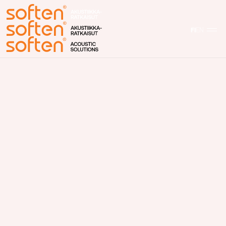
FI
EN
Etusivu
Akustiikka
Ajankohtaista
Meistä
Yhteystiedot
Tuotteet
Laine ja Rima -akustiikkapaneelit
Kotelopaneelit
Paneelimallistot