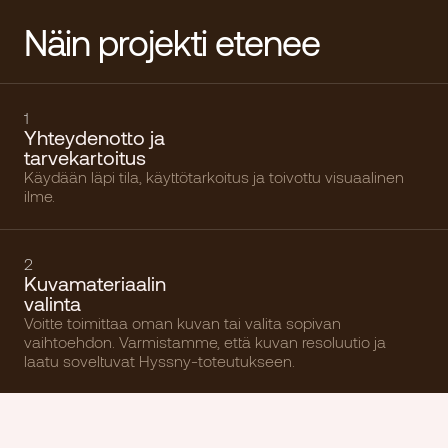
Näin projekti etenee
1
Yhteydenotto ja
tarvekartoitus
Käydään läpi tila, käyttötarkoitus ja toivottu visuaalinen
ilme.
2
Kuvamateriaalin
valinta
Voitte toimittaa oman kuvan tai valita sopivan
vaihtoehdon. Varmistamme, että kuvan resoluutio ja
laatu soveltuvat Hyssny-toteutukseen.
3