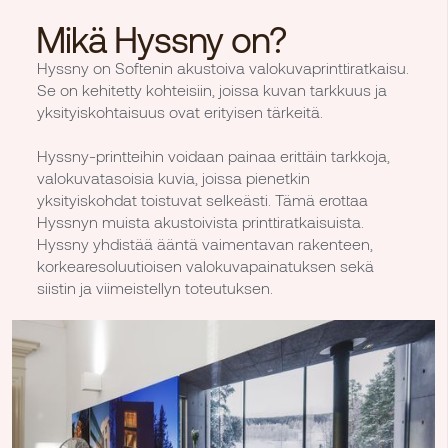
Mikä Hyssny on?
Hyssny on Softenin akustoiva valokuvaprinttiratkaisu.
Se on kehitetty kohteisiin, joissa kuvan tarkkuus ja
yksityiskohtaisuus ovat erityisen tärkeitä.
Hyssny-printteihin voidaan painaa erittäin tarkkoja,
valokuvatasoisia kuvia, joissa pienetkin
yksityiskohdat toistuvat selkeästi. Tämä erottaa
Hyssnyn muista akustoivista printtiratkaisuista.
Hyssny yhdistää ääntä vaimentavan rakenteen,
korkearesoluutioisen valokuvapainatuksen sekä
siistin ja viimeistellyn toteutuksen.