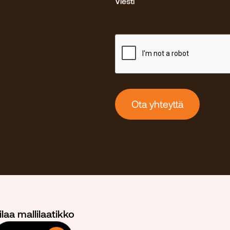
Viesti
ilaa mallilaatikko