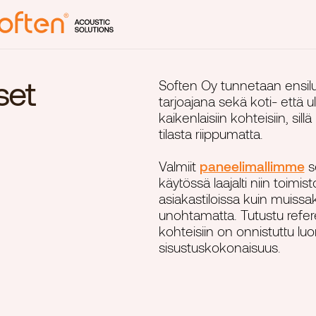
set
Soften Oy tunnetaan ensilu
Tuotte
tarjoajana sekä koti- että
kaikenlaisiin kohteisiin, sil
Laine ja Rim
tilasta riippumatta.
Kotelopanee
Valmiit
paneelimallimme
s
a
Paneelimalli
käytössä laajalti niin toimist
Tilanjakajat
asiakastiloissa kuin muissakin
unohtamatta. Tutustu refer
Valaisimet
kohteisiin on onnistuttu lu
Printtituotte
sisustuskokonaisuus.
Räätälöidyt 
Alihankinta