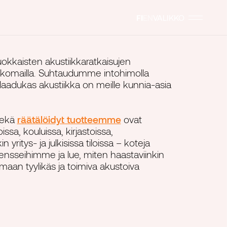
FI
EN
VALIKKO
okkaisten akustiikkaratkaisujen
et
 ulkomailla. Suhtaudumme intohimolla
lä laadukas akustiikka on meille kunnia-asia
a -akustiikkapaneelit
lit
ekä
räätälöidyt tuotteemme
ovat
stot
oissa, kouluissa, kirjastoissa,
 yritys- ja julkisissa tiloissa – koteja
ensseihimme ja lue, miten haastaviinkin
omaan tyylikäs ja toimiva akustoiva
et
tuotteet