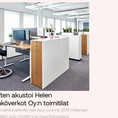
ten akustoi Helen
köverkot Oy:n toimitilat
 sähköverkolle valmistui vuonna 2015 Helsingin
lään uusi, moderni ja muuntojoustava