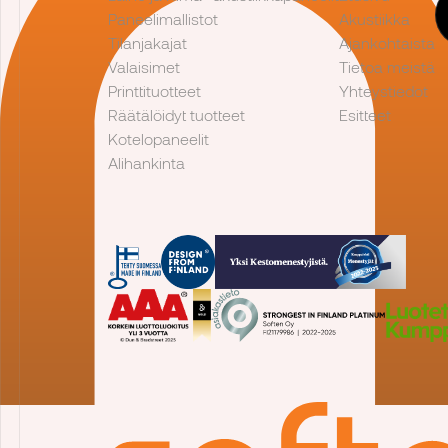
Paneelimallistot
Akustiikka
Tilanjakajat
Ajankohtaista
Valaisimet
Tietoa meistä
Printtituotteet
Yhteystiedot
Räätälöidyt tuotteet
Esitteet
Kotelopaneelit
Alihankinta