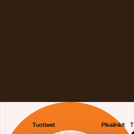
Tuotteet
Pikalinkit
T
Laine ja Rima -akustiikkapaneelit
Etusivu