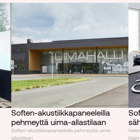
Soften-akustiikkapaneeleilla
Sof
pehmeyttä uima-allastilaan
säh
Soften-akustiikkapaneeleilla pehmeyttä uima-
Helen
allastilaan
Käpy