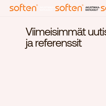
Viimeisimmät uuti
Etusivu
ja referenssit
Akustiikka
Ajankohtaist
Meistä
Yhteystiedot