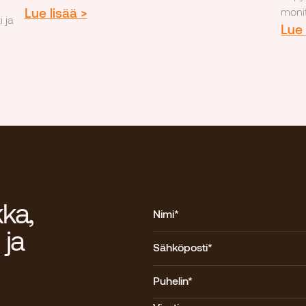
Lue lisää >
monit
 ja
Lue 
kka,
Nimi*
 ja
Sähköposti*
Puhelin*