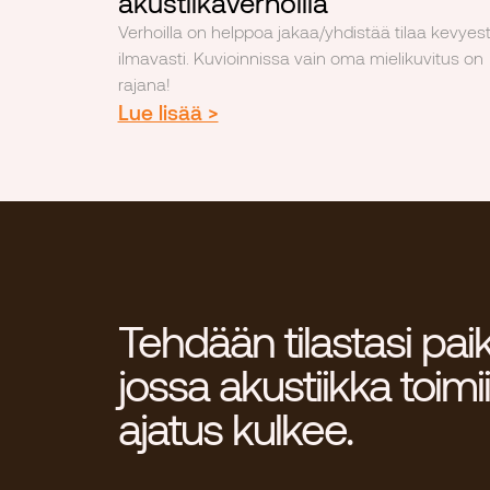
akustiikaverhoilla
Verhoilla on helppoa jakaa/yhdistää tilaa kevyesti
ilmavasti. Kuvioinnissa vain oma mielikuvitus on
rajana!
Lue lisää >
Tehdään tilastasi pai
jossa akustiikka toimii
ajatus kulkee.